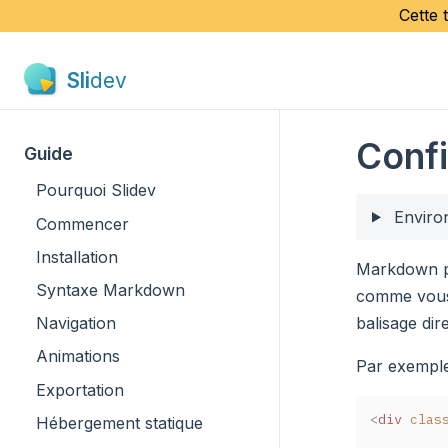
Cette 
Sli
dev
Conf
Guide
Pourquoi Slidev
Enviro
Commencer
Installation
Markdown pr
Syntaxe Markdown
comme vous 
balisage dire
Navigation
Animations
Par exemple
Exportation
<
div
clas
Hébergement statique