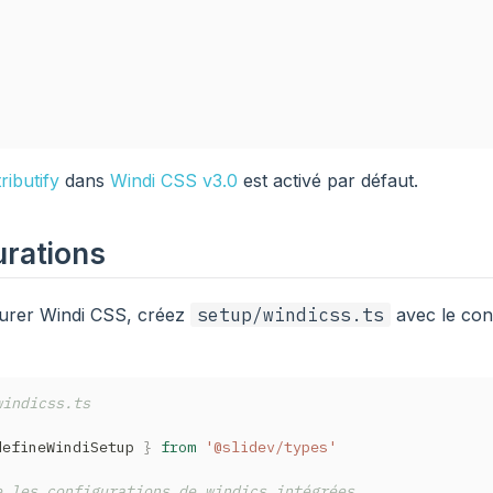
ributify
dans
Windi CSS v3.0
est activé par défaut.
urations
urer Windi CSS, créez
setup/windicss.ts
avec le con
windicss.ts
defineWindiSetup 
}
from
'@slidev/types'
e les configurations de windics intégrées