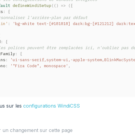
fault
defineWindiSetup
(
(
)
=>
(
{
ts
:
{
rsonnaliser l'arrière-plan par défaut
ain'
:
'bg-white text-[#181818] dark:bg-[#121212] dark:te
{
d
:
{
les polices peuvent être remplacées ici, n'oubliez pas d
tFamily
:
{
ans
:
'ui-sans-serif,system-ui,-apple-system,BlinkMacSyst
ono
:
'"Fira Code", monospace'
,
lus sur les
configurations WindiCSS
 un changement sur cette page