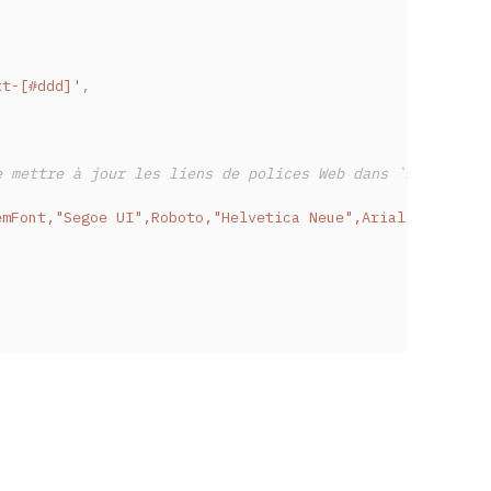
xt-[#ddd]'
,
e mettre à jour les liens de polices Web dans `index.htm
emFont,"Segoe UI",Roboto,"Helvetica Neue",Arial,"Noto Sa