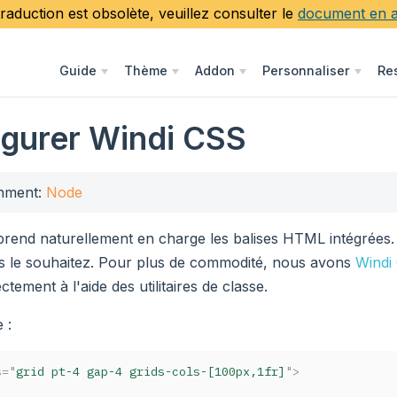
traduction est obsolète, veuillez consulter le
document en a
Guide
Thème
Addon
Personnaliser
Re
igurer Windi CSS
nment:
Node
end naturellement en charge les balises HTML intégrées.
le souhaitez. Pour plus de commodité, nous avons
Windi
ctement à l'aide des utilitaires de classe.
 :
s
=
"
grid pt-4 gap-4 grids-cols-[100px,1fr]
"
>